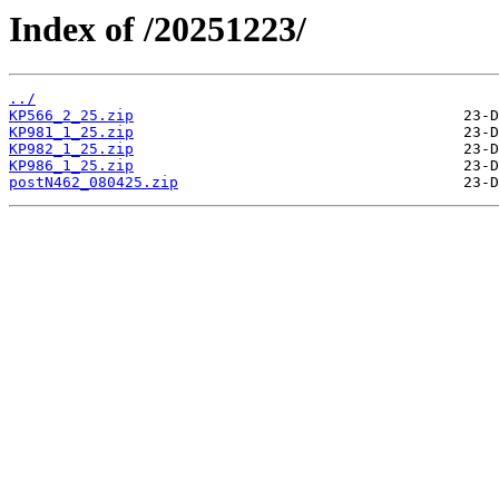
Index of /20251223/
../
KP566_2_25.zip
KP981_1_25.zip
KP982_1_25.zip
KP986_1_25.zip
postN462_080425.zip