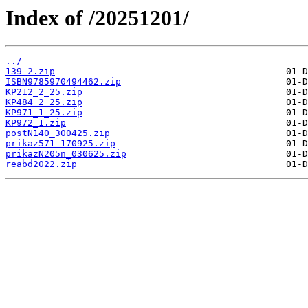
Index of /20251201/
../
139_2.zip
ISBN9785970494462.zip
KP212_2_25.zip
KP484_2_25.zip
KP971_1_25.zip
KP972_1.zip
postN140_300425.zip
prikaz571_170925.zip
prikazN205n_030625.zip
reabd2022.zip