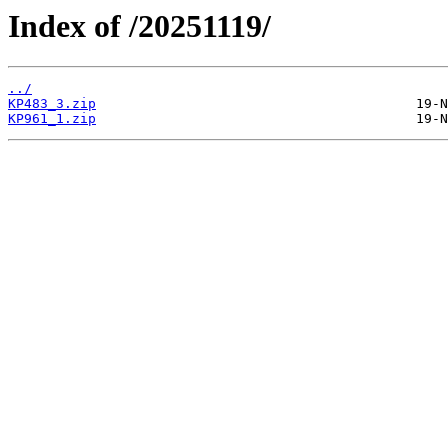
Index of /20251119/
../
KP483_3.zip
KP961_1.zip