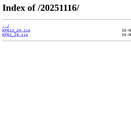
Index of /20251116/
../
KP613_24.zip
KP62_24.zip