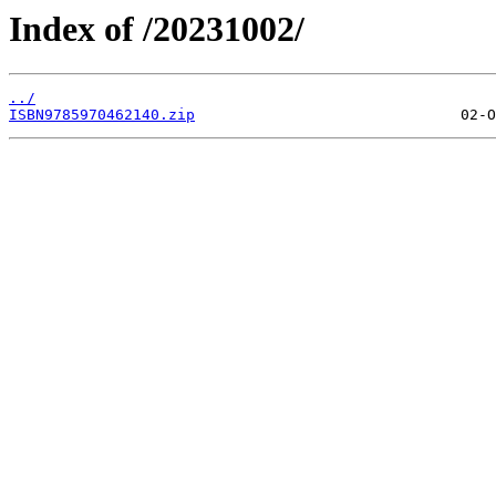
Index of /20231002/
../
ISBN9785970462140.zip