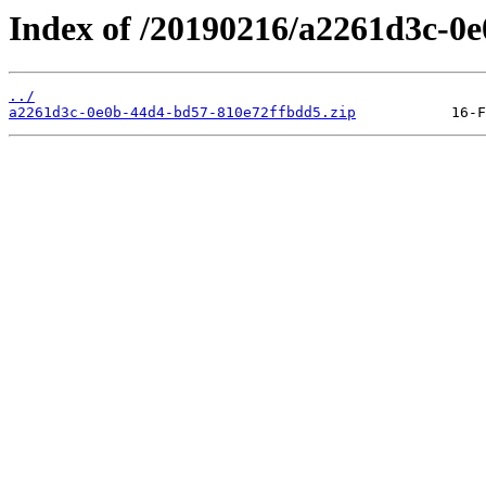
Index of /20190216/a2261d3c-0
../
a2261d3c-0e0b-44d4-bd57-810e72ffbdd5.zip